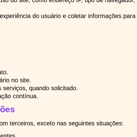
uso do site, como endereço IP, tipo de navegador, p
 experiência do usuário e coletar informações para
to.
rio no site.
serviços, quando solicitado.
zação contínua.
ções
m terceiros, exceto nas seguintes situações:
tentes.